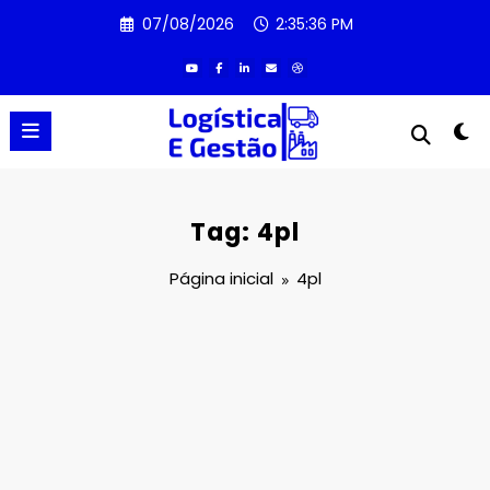
Pular
07/08/2026
2:35:36 PM
para
o
conteúdo
Tag: 4pl
Página inicial
4pl