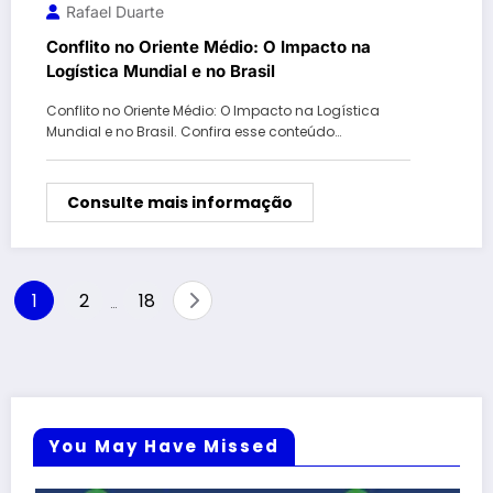
Rafael Duarte
Conflito no Oriente Médio: O Impacto na
Logística Mundial e no Brasil
Conflito no Oriente Médio: O Impacto na Logística
Mundial e no Brasil. Confira esse conteúdo…
Consulte mais informação
Paginação
1
2
18
…
de
posts
You May Have Missed