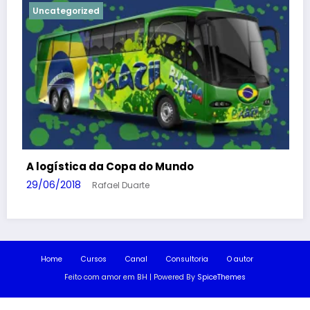
Uncategorized
7 razões para privatizar os Correios
14/03/2018
Rafael Duarte
Home
Cursos
Canal
Consultoria
O autor
Feito com amor em BH | Powered By
SpiceThemes