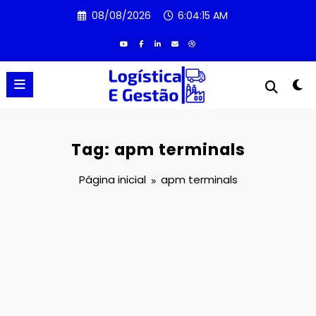
Pular
08/08/2026
6:04:15 AM
para
o
conteúdo
Tag: apm terminals
Página inicial
apm terminals