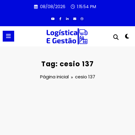
Pular
08/08/2026
1:15:54 PM
para
o
conteúdo
Tag: cesio 137
Página inicial
cesio 137