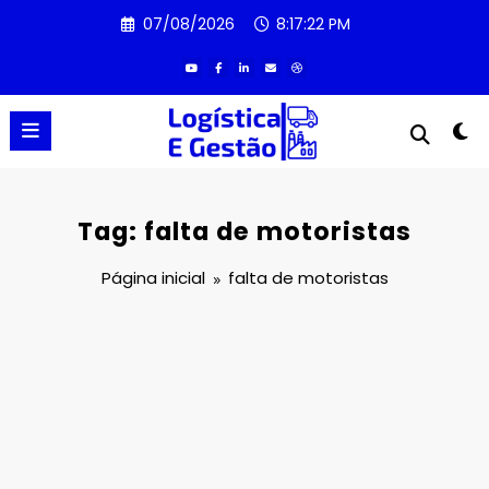
Pular
07/08/2026
8:17:22 PM
para
o
conteúdo
Tag: falta de motoristas
Página inicial
falta de motoristas