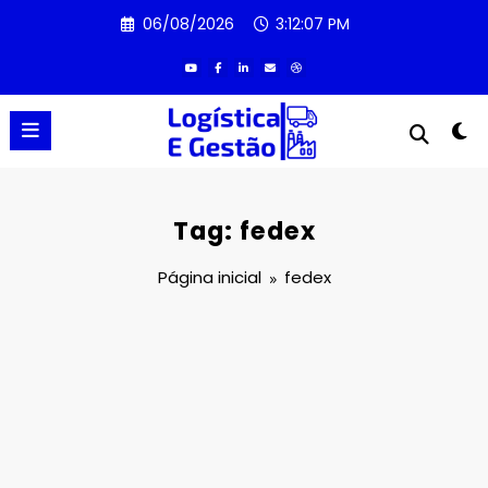
Pular
06/08/2026
3:12:07 PM
para
o
conteúdo
Tag: fedex
Página inicial
fedex