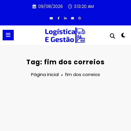
Pular
09/08/2026
3:13:20 AM
para
o
conteúdo
Tag: fim dos correios
Página inicial
fim dos correios