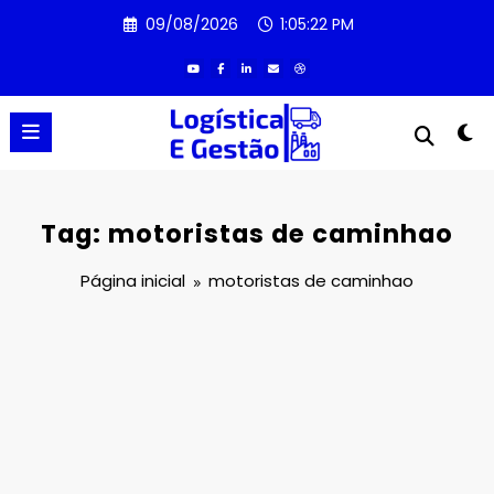
Pular
09/08/2026
1:05:22 PM
para
o
conteúdo
Tag: motoristas de caminhao
Página inicial
motoristas de caminhao