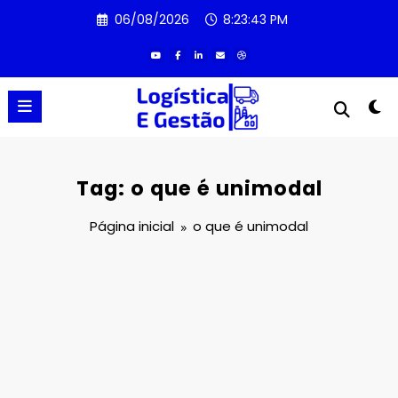
Pular
06/08/2026
8:23:43 PM
para
o
conteúdo
Tag: o que é unimodal
Página inicial
o que é unimodal