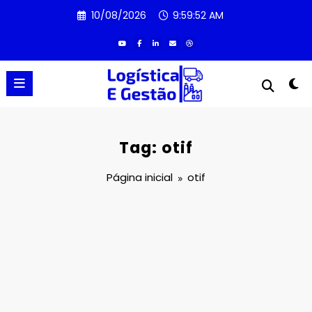
Pular
10/08/2026
9:59:52 AM
para
o
conteúdo
Tag: otif
Página inicial
otif