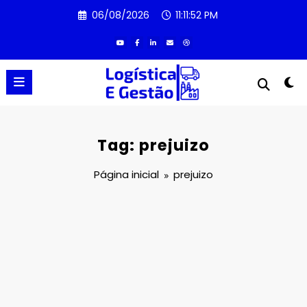
Pular
06/08/2026
11:11:52 PM
para
o
conteúdo
Tag: prejuizo
Página inicial
prejuizo