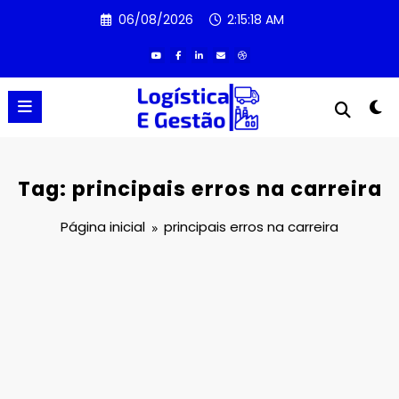
Pular
06/08/2026
2:15:18 AM
para
o
conteúdo
Tag: principais erros na carreira
Página inicial
principais erros na carreira