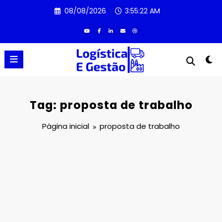
Pular
08/08/2026
3:55:22 AM
para
o
conteúdo
Tag: proposta de trabalho
Página inicial
proposta de trabalho