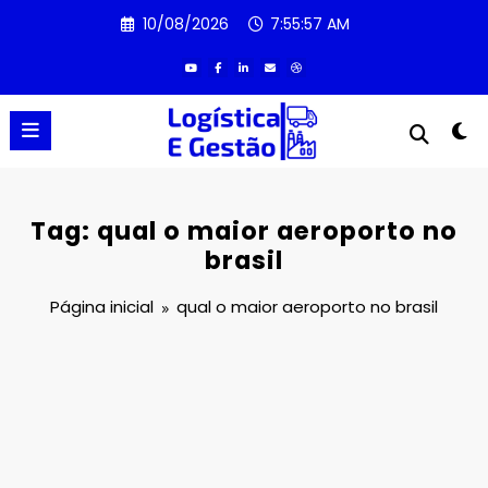
Pular
10/08/2026
7:55:57 AM
para
o
conteúdo
Tag: qual o maior aeroporto no
brasil
Página inicial
qual o maior aeroporto no brasil