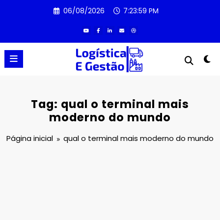
Pular
06/08/2026
7:23:59 PM
para
o
conteúdo
Tag: qual o terminal mais
moderno do mundo
Página inicial
qual o terminal mais moderno do mundo