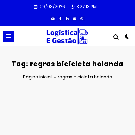
Pular
09/08/2026
3:27:13 PM
para
o
conteúdo
Tag: regras bicicleta holanda
Página inicial
regras bicicleta holanda