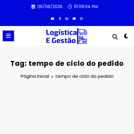
Pular
06/08/2026
10:09:04 PM
para
o
conteúdo
Tag: tempo de ciclo do pedido
Página inicial
tempo de ciclo do pedido