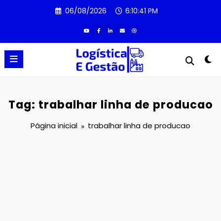
Pular
06/08/2026
6:10:41 PM
para
o
conteúdo
Tag: trabalhar linha de producao
Página inicial
trabalhar linha de producao