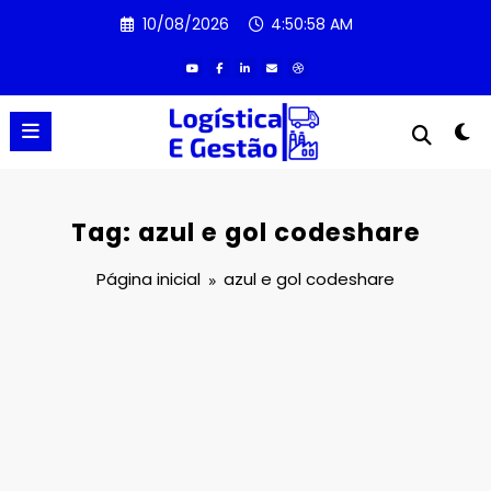
Pular
10/08/2026
4:50:58 AM
para
o
conteúdo
Tag: azul e gol codeshare
Página inicial
azul e gol codeshare