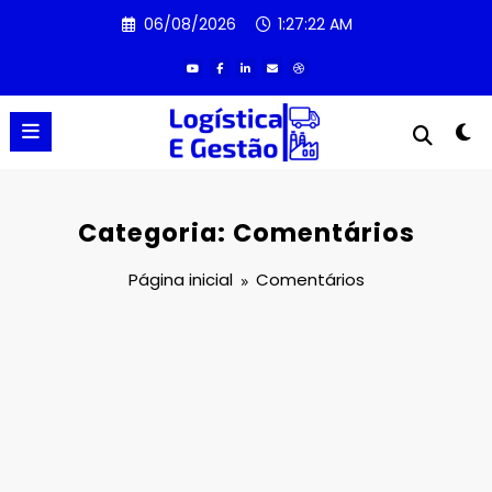
Pular
06/08/2026
1:27:23 AM
para
o
conteúdo
Categoria: Comentários
Página inicial
Comentários