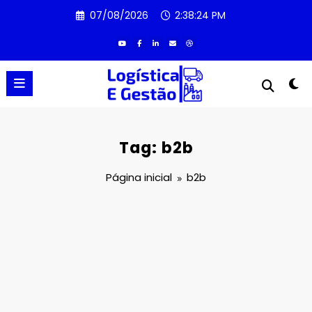
Pular
07/08/2026
2:38:24 PM
para
o
conteúdo
Tag: b2b
Página inicial
b2b