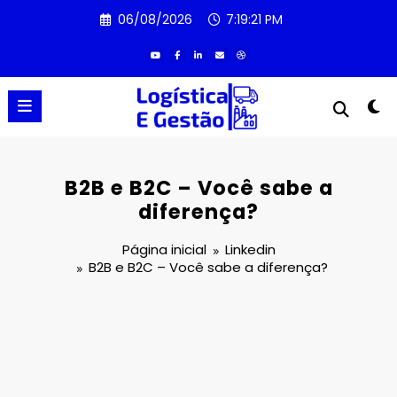
Pular
06/08/2026
7:19:21 PM
para
o
conteúdo
B2B e B2C – Você sabe a
diferença?
Página inicial
Linkedin
B2B e B2C – Você sabe a diferença?