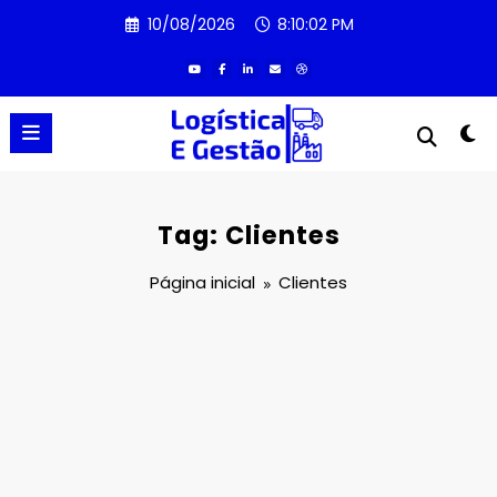
Pular
10/08/2026
8:10:02 PM
para
o
conteúdo
Tag: Clientes
Página inicial
Clientes