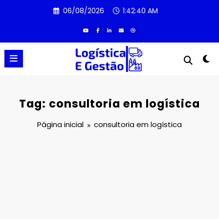
Pular
06/08/2026
1:42:41 AM
para
o
conteúdo
Tag: consultoria em logística
Página inicial
consultoria em logística