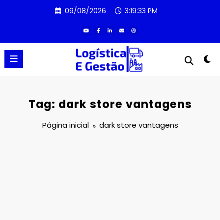
Pular
09/08/2026
3:19:33 PM
para
o
conteúdo
Tag: dark store vantagens
Página inicial
dark store vantagens