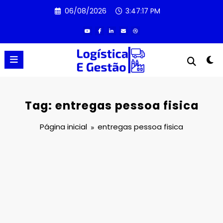
Pular
06/08/2026
3:47:17 PM
para
o
conteúdo
Tag: entregas pessoa fisica
Página inicial
entregas pessoa fisica