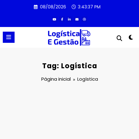
Pular
08/08/2026
3:43:38 PM
para
o
conteúdo
Tag: Logística
Página inicial
Logística