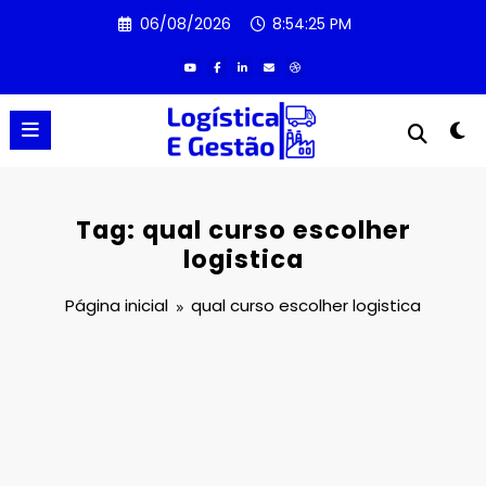
Pular
06/08/2026
8:54:25 PM
para
o
conteúdo
Tag: qual curso escolher
logistica
Página inicial
qual curso escolher logistica