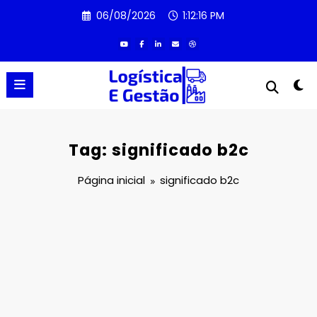
Pular
06/08/2026
1:12:16 PM
para
o
conteúdo
Tag: significado b2c
Página inicial
significado b2c