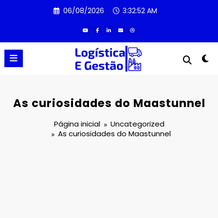
Pular
06/08/2026
3:32:54 AM
para
o
conteúdo
As curiosidades do Maastunnel
Página inicial
Uncategorized
As curiosidades do Maastunnel