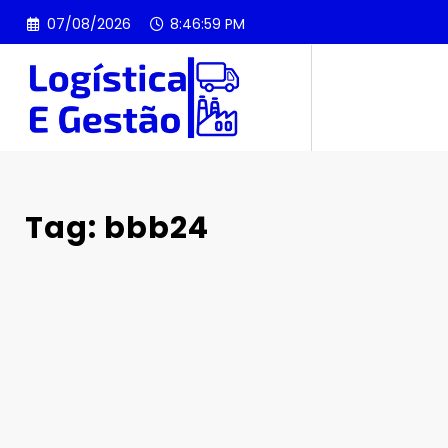
Pular
07/08/2026
8:47:00 PM
para
o
conteúdo
Tag: bbb24