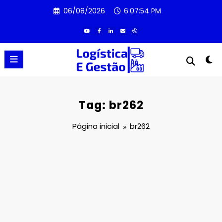
Pular
06/08/2026
6:07:54 PM
para
o
conteúdo
Tag: br262
Página inicial
br262