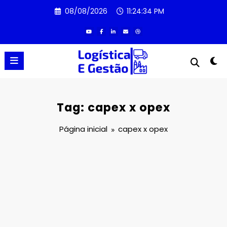
Pular
08/08/2026
11:24:34 PM
para
o
conteúdo
Tag: capex x opex
Página inicial
capex x opex