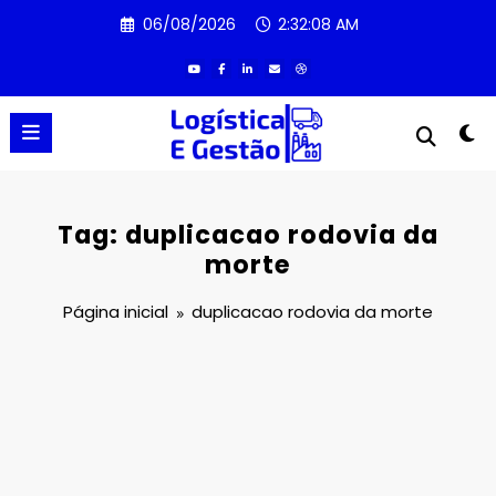
Pular
06/08/2026
2:32:08 AM
para
o
conteúdo
Tag: duplicacao rodovia da
morte
Página inicial
duplicacao rodovia da morte