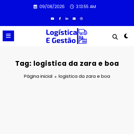
Pular
09/08/2026
3:13:55 AM
para
o
conteúdo
Tag: logistica da zara e boa
Página inicial
logistica da zara e boa