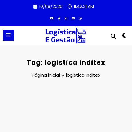
Pular
10/08/2026
11:42:31 AM
para
o
conteúdo
Tag: logistica inditex
Página inicial
logistica inditex