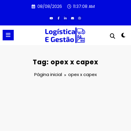
Pular
08/08/2026
11:37:08 AM
para
o
conteúdo
Tag: opex x capex
Página inicial
opex x capex