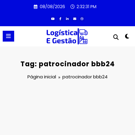
Pular
08/08/2026
2:32:31 PM
para
o
conteúdo
Tag: patrocinador bbb24
Página inicial
patrocinador bbb24