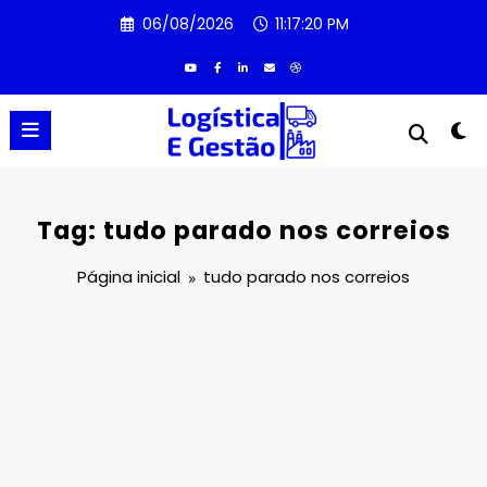
Pular
06/08/2026
11:17:20 PM
para
o
conteúdo
Tag: tudo parado nos correios
Página inicial
tudo parado nos correios