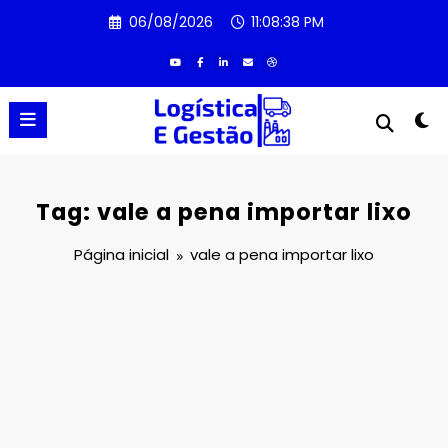
Pular
06/08/2026
11:08:38 PM
para
o
conteúdo
Tag: vale a pena importar lixo
Página inicial
vale a pena importar lixo