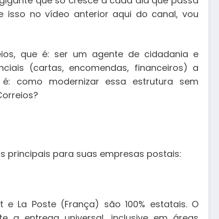
ro gigante que só cresce a cada dia que passa
 isso no vídeo anterior aqui do canal, vou
ios, que é: ser um agente de cidadania e
nciais (cartas, encomendas, financeiros) a
o é: como modernizar essa estrutura sem
Correios?
 principais para suas empresas postais:
e La Poste (França) são 100% estatais. O
e a entrega universal, inclusive em áreas