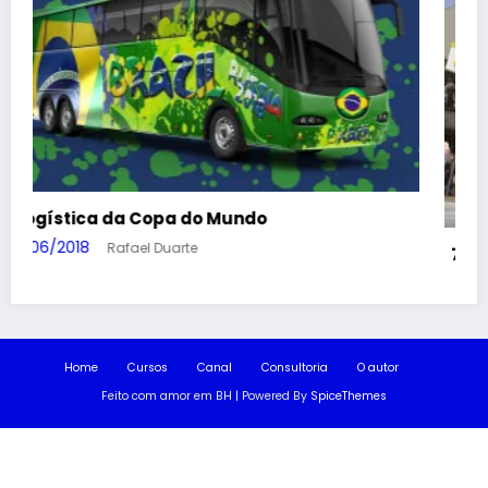
7 razões para privatizar os Correios
14/03/2018
Rafael Duarte
Home
Cursos
Canal
Consultoria
O autor
Feito com amor em BH | Powered By
SpiceThemes