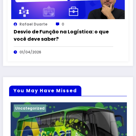
Rafael Duarte
0
Desvio de Função na Logística: o que
você deve saber?
01/04/2026
You May Have Missed
Uncategorized
Uncat