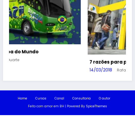
7 razões para privatizar os Correios
14/03/2018
Rafael Duarte
Home
Cursos
Canal
Consultoria
O autor
Feito com amor em BH | Powered By
SpiceThemes