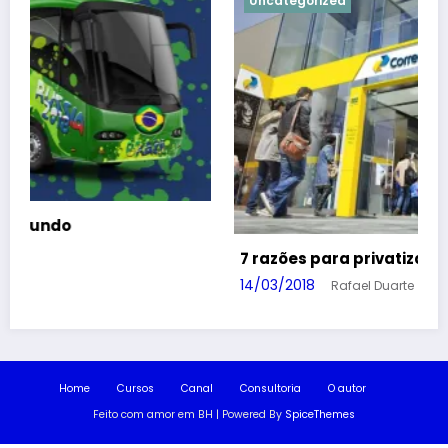
Uncategorized
7 razões para privatizar os Correios
14/03/2018
Rafael Duarte
Home
Cursos
Canal
Consultoria
O autor
Feito com amor em BH | Powered By
SpiceThemes