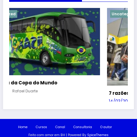
Uncategorized
7 razões para privatizar os Correios
14/03/2018
Rafael Duarte
Home
Cursos
Canal
Consultoria
O autor