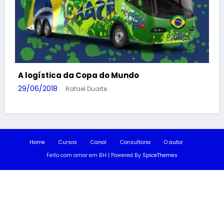
7 razões para privatizar os Correios
14/03/2018
Rafael Duarte
Home
Cursos
Canal
Consultoria
O autor
Feito com amor em BH | Powered By
SpiceThemes